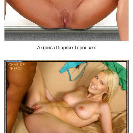
Актриса Шарлиз Терон xxx