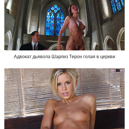
Адвокат дьявола Шарлиз Терон голая в церкви