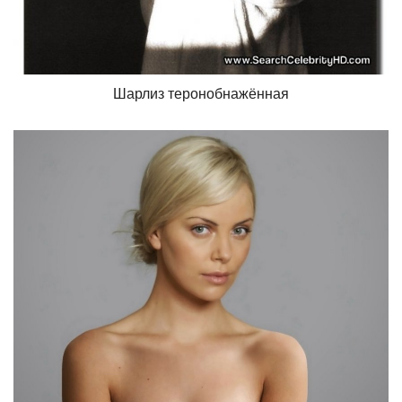
Шарлиз теронобнажённая