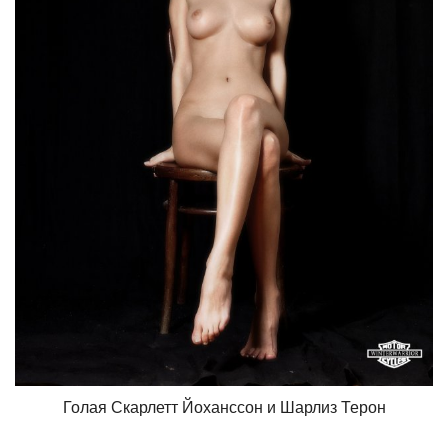
Голая Скарлетт Йоханссон и Шарлиз Терон